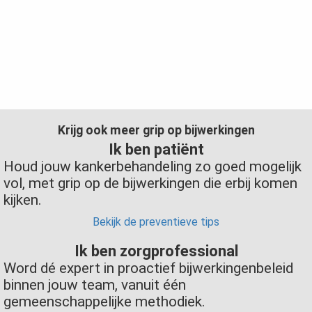
 op de
Het Nederlands Expertisecentrum voor Bijwerkingen van
e. Hierdoor
Kankermedicatie (NEBK) ondersteunt patiënten,
zorgprofessionals, ziekenhuisbestuurders en farmaceutische
 website-
bedrijven bij het voorkomen, vroeg signaleren, beoordelen en
ren
begeleiden van bijwerkingen, gestructureerd via de TARGET®-
nte
methodiek.
enties
gebaseerd
Krijg ook meer grip op bijwerkingen
 gedrag van
ezoeker.
Ik ben patiënt
Houd jouw kankerbehandeling zo goed mogelijk
vol, met grip op de bijwerkingen die erbij komen
uren
kijken.
Bekijk de preventieve tips
Ik ben zorgprofessional
Word dé expert in proactief bijwerkingenbeleid
binnen jouw team, vanuit één
gemeenschappelijke methodiek.