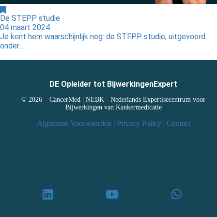
De STEPP studie
04 maart 2024
Je kent hem waarschijnlijk nog: de STEPP studie, uitgevoerd
onder...
DE Opleider tot BijwerkingenExpert
© 2026 – CancerMed | NEBK - Nederlands Expertisecentrum voor
Bijwerkingen van Kankermedicatie
Algemene Voorwaarden
|
Privacy Policy
|
Contact