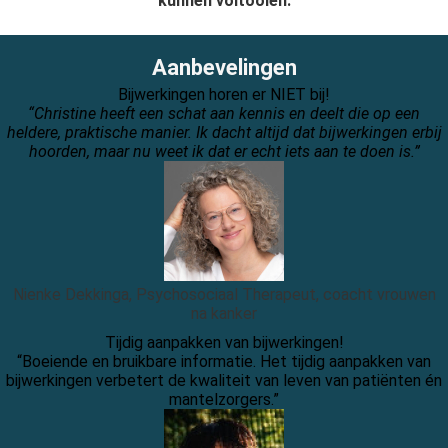
kunnen voltooien.
Aanbevelingen
Bijwerkingen horen er NIET bij!
“Christine heeft een schat aan kennis en deelt die op een
heldere, praktische manier. Ik dacht altijd dat bijwerkingen erbij
hoorden, maar nu weet ik dat er echt iets aan te doen is.”
Nienke Dekkinga, Psychosociaal Therapeut, coacht vrouwen
na kanker
Tijdig aanpakken van bijwerkingen!
“Boeiende en bruikbare informatie. Het tijdig aanpakken van
bijwerkingen verbetert de kwaliteit van leven van patiënten én
mantelzorgers.”