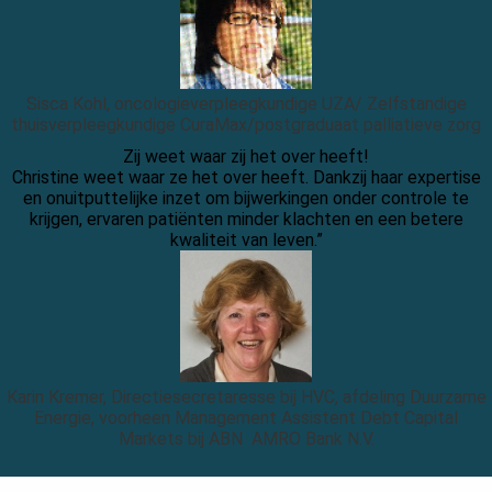
Sisca Kohl, oncologieverpleegkundige UZA/ Zelfstandige
thuisverpleegkundige CuraMax/postgraduaat palliatieve zorg
Zij weet waar zij het over heeft!
Christine weet waar ze het over heeft. Dankzij haar expertise
en onuitputtelijke inzet om bijwerkingen onder controle te
krijgen, ervaren patiënten minder klachten en een betere
kwaliteit van leven.”
Karin Kremer, Directiesecretaresse bij HVC, afdeling Duurzame
Energie, voorheen Management Assistent Debt Capital
Markets bij ABN AMRO Bank N.V.